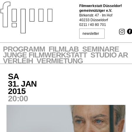
Filmwerkstatt Düsseldorf
gemeinnütziger e.V.
Birkenstr. 47 · Im Hof
40233 Düsseldorf
0211 / 40 80 701
newsletter
PROGRAMM
FILMLAB
SEMINARE
JUNGE FILMWERKSTATT
STUDIO AR
VERLEIH
VERMIETUNG
SA
31. JAN
2015
20:00