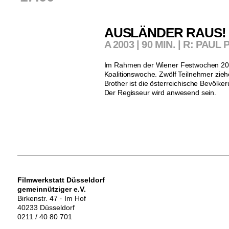
AUSLÄNDER RAUS! 
A 2003 | 90 MIN. | R: PAUL
Im Rahmen der Wiener Festwochen 2000 ve
Koalitionswoche. Zwölf Teilnehmer zi
Brother ist die österreichische Bevöl
Der Regisseur wird anwesend sein.
Filmwerkstatt Düsseldorf
gemeinnütziger e.V.
Birkenstr. 47 · Im Hof
40233 Düsseldorf
0211 / 40 80 701