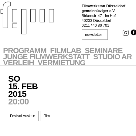
Filmwerkstatt Düsseldorf
gemeinnütziger e.V.
Birkenstr. 47 · Im Hof
40233 Düsseldorf
0211 / 40 80 701
newsletter
PROGRAMM
FILMLAB
SEMINARE
JUNGE FILMWERKSTATT
STUDIO AR
VERLEIH
VERMIETUNG
SO
15. FEB
2015
20:00
Festival-Auslese
Film