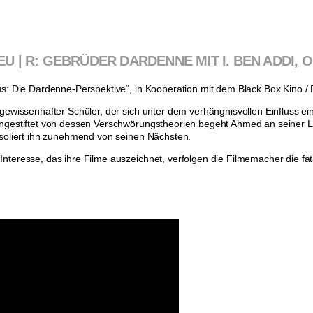
 OMEU | R: GEBRÜDER DARDENNE MIT I. BEN ADDI
mus: Die Dardenne-Perspektive“, in Kooperation mit dem Black Box Kino 
 gewissenhafter Schüler, der sich unter dem verhängnisvollen Einfluss e
Angestiftet von dessen Verschwörungstheorien begeht Ahmed an seiner Le
isoliert ihn zunehmend von seinen Nächsten.
nteresse, das ihre Filme auszeichnet, verfolgen die Filmemacher die f