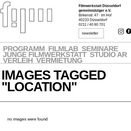
Filmwerkstatt Düsseldorf
gemeinnütziger e.V.
Birkenstr. 47 · Im Hof
40233 Düsseldorf
0211 / 40 80 701
newsletter
PROGRAMM
FILMLAB
SEMINARE
JUNGE FILMWERKSTATT
STUDIO AR
VERLEIH
VERMIETUNG
IMAGES TAGGED
"LOCATION"
no images were found