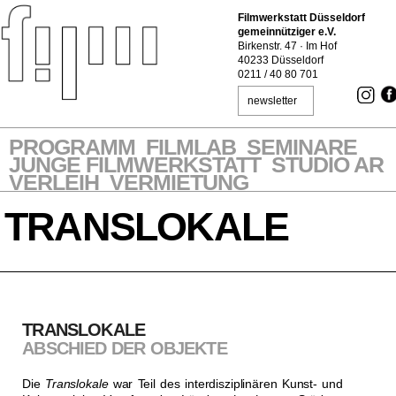
Filmwerkstatt Düsseldorf
gemeinnütziger e.V.
Birkenstr. 47 · Im Hof
40233 Düsseldorf
0211 / 40 80 701
newsletter
PROGRAMM
FILMLAB
SEMINARE
JUNGE FILMWERKSTATT
STUDIO AR
VERLEIH
VERMIETUNG
TRANSLOKALE
TRANSLOKALE
ABSCHIED DER OBJEKTE
Die
Translokale
war Teil des interdisziplinären Kunst- und