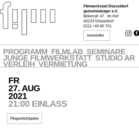
Filmwerkstatt Düsseldorf
gemeinnütziger e.V.
Birkenstr. 47 · Im Hof
40233 Düsseldorf
0211 / 40 80 701
newsletter
PROGRAMM
FILMLAB
SEMINARE
JUNGE FILMWERKSTATT
STUDIO AR
VERLEIH
VERMIETUNG
FR
27. AUG
2021
21:00 EINLASS
Flingernlichtspiele