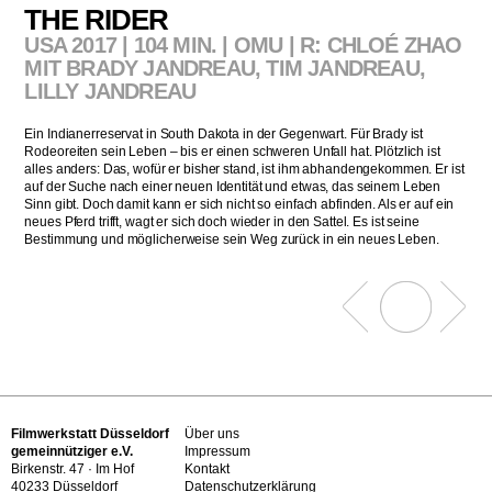
THE RIDER
USA 2017 | 104 MIN. | OMU | R: CHLOÉ ZHAO
MIT BRADY JANDREAU, TIM JANDREAU,
LILLY JANDREAU
Ein Indianerreservat in South Dakota in der Gegenwart. Für Brady ist
Rodeoreiten sein Leben – bis er einen schweren Unfall hat. Plötzlich ist
alles anders: Das, wofür er bisher stand, ist ihm abhandengekommen. Er ist
auf der Suche nach einer neuen Identität und etwas, das seinem Leben
Sinn gibt. Doch damit kann er sich nicht so einfach abfinden. Als er auf ein
neues Pferd trifft, wagt er sich doch wieder in den Sattel. Es ist seine
Bestimmung und möglicherweise sein Weg zurück in ein neues Leben.
Filmwerkstatt Düsseldorf
Über uns
gemeinnütziger e.V.
Impressum
Birkenstr. 47 · Im Hof
Kontakt
40233 Düsseldorf
Datenschutzerklärung