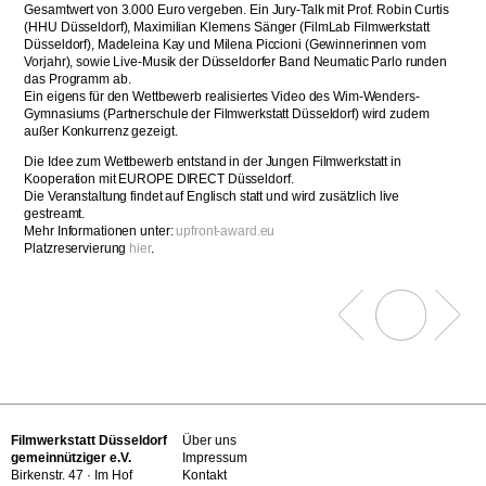
Gesamtwert von 3.000 Euro vergeben. Ein Jury-Talk mit Prof. Robin Curtis
(HHU Düsseldorf), Maximilian Klemens Sänger (FilmLab Filmwerkstatt
Düsseldorf), Madeleina Kay und Milena Piccioni (Gewinnerinnen vom
Vorjahr), sowie Live-Musik der Düsseldorfer Band Neumatic Parlo runden
das Programm ab.
Ein eigens für den Wettbewerb realisiertes Video des Wim-Wenders-
Gymnasiums (Partnerschule der Filmwerkstatt Düsseldorf) wird zudem
außer Konkurrenz gezeigt.
Die Idee zum Wettbewerb entstand in der Jungen Filmwerkstatt in
Kooperation mit EUROPE DIRECT Düsseldorf.
Die Veranstaltung findet auf Englisch statt und wird zusätzlich live
gestreamt.
Mehr Informationen unter:
upfront-award.eu
Platzreservierung
hier
.
Filmwerkstatt Düsseldorf
Über uns
gemeinnütziger e.V.
Impressum
Birkenstr. 47 · Im Hof
Kontakt