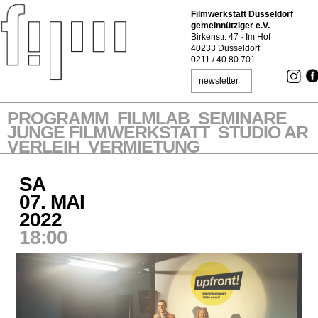
Filmwerkstatt Düsseldorf
gemeinnütziger e.V.
Birkenstr. 47 · Im Hof
40233 Düsseldorf
0211 / 40 80 701
newsletter
PROGRAMM
FILMLAB
SEMINARE
JUNGE FILMWERKSTATT
STUDIO AR
VERLEIH
VERMIETUNG
SA
07. MAI
2022
18:00