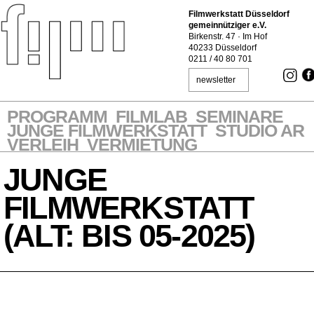
Filmwerkstatt Düsseldorf
gemeinnütziger e.V.
Birkenstr. 47 · Im Hof
40233 Düsseldorf
0211 / 40 80 701
newsletter
PROGRAMM
FILMLAB
SEMINARE
JUNGE FILMWERKSTATT
STUDIO AR
VERLEIH
VERMIETUNG
JUNGE
FILMWERKSTATT
(ALT: BIS 05-2025)